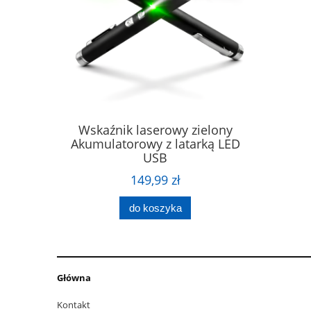
żarowa 2x
Wskaźnik laserowy zielony
Elegancka
noc”
Akumulatorowy z latarką LED
USB
149,99 zł
do koszyka
Główna
Kontakt