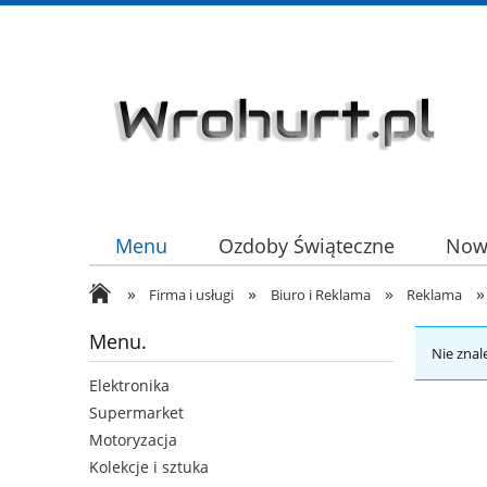
Menu
Ozdoby Świąteczne
Now
»
»
»
»
HURT
Firma i usługi
Biuro i Reklama
Reklama
Menu.
Nie znal
Elektronika
Supermarket
Motoryzacja
Kolekcje i sztuka