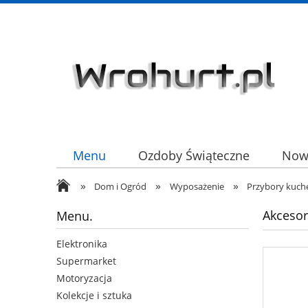
Menu
Ozdoby Świąteczne
Now
»
»
»
HURT
Dom i Ogród
Wyposażenie
Przybory kuch
Akcesor
Menu.
Elektronika
Supermarket
Motoryzacja
Kolekcje i sztuka