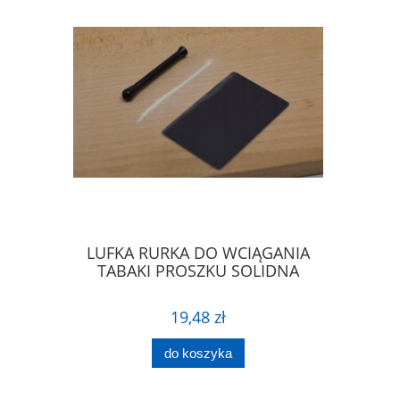
IERA DO
LUFKA RURKA DO WCIĄGANIA
ŁYŻECZK
PROSZKU
TABAKI PROSZKU SOLIDNA
ŁA
19,48 zł
do koszyka