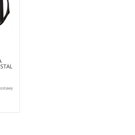
A
 STAL
WEGO
dostawy