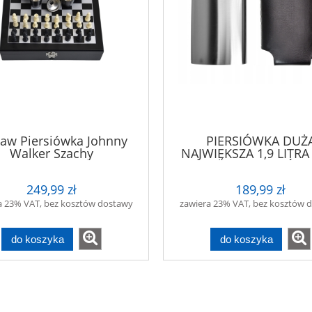
taw Piersiówka Johnny
PIERSIÓWKA DUŻ
Walker Szachy
NAJWIĘKSZA 1,9 LITRA
MENAŻKA DLA MYŚLI
WĘDKARZA
249,99 zł
189,99 zł
a 23% VAT, bez kosztów dostawy
zawiera 23% VAT, bez kosztów 
do koszyka
do koszyka