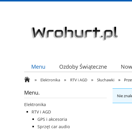
Menu
Ozdoby Świąteczne
Now
»
»
»
»
HURT
Elektronika
RTV i AGD
Słuchawki
Prz
Menu.
Nie znal
Elektronika
RTV i AGD
GPS i akcesoria
Sprzęt car audio