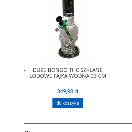
żarowa 2x
DUŻE BONGO THC SZKLANE
BRELOK 
noc”
LODOWE FAJKA WODNA 33 CM
WCIĄGA
349,98 zł
do koszyka