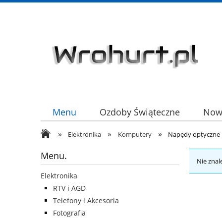
Menu
Ozdoby Świąteczne
Now
»
»
»
HURT
Elektronika
Komputery
Napędy optyczne i
Menu.
Nie znal
Elektronika
RTV i AGD
Telefony i Akcesoria
Fotografia