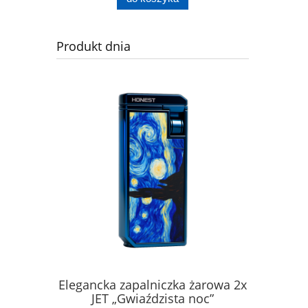
Produkt dnia
A STAL
Elegancka zapalniczka żarowa 2x
Elegancka
0 ML
JET „Gwiaździsta noc”