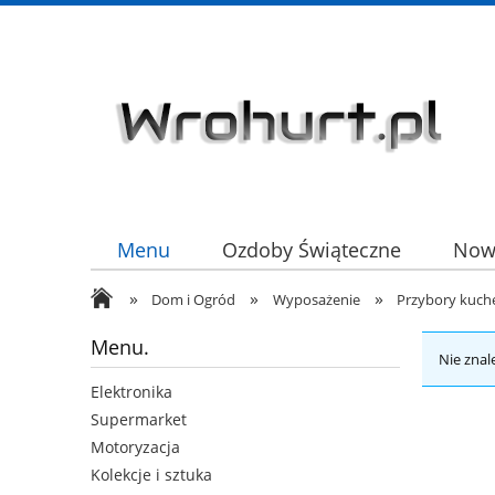
Menu
Ozdoby Świąteczne
Now
»
»
»
HURT
Dom i Ogród
Wyposażenie
Przybory kuch
Menu.
Nie znal
Elektronika
Supermarket
Motoryzacja
Kolekcje i sztuka