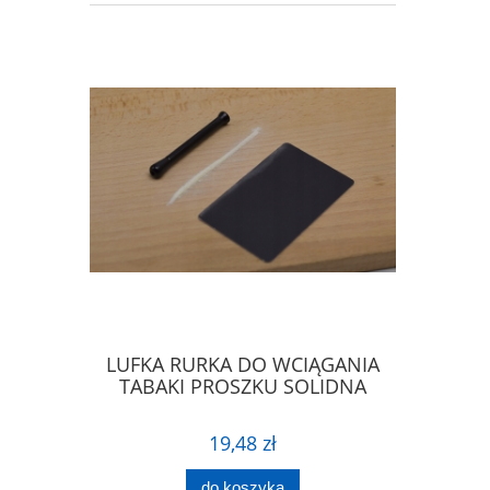
IERA DO
LUFKA RURKA DO WCIĄGANIA
ŁYŻECZK
PROSZKU
TABAKI PROSZKU SOLIDNA
ŁA
19,48 zł
do koszyka