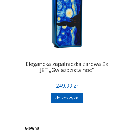
ZKLANE
Elegancka zapalniczka żarowa 2x
Wskaźn
A 33 CM
JET „Gwiaździsta noc”
Akumula
249,99 zł
do koszyka
Główna