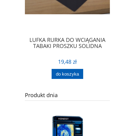
IERA DO
LUFKA RURKA DO WCIĄGANIA
ŁYŻECZK
PROSZKU
TABAKI PROSZKU SOLIDNA
ŁA
19,48 zł
do koszyka
Produkt dnia