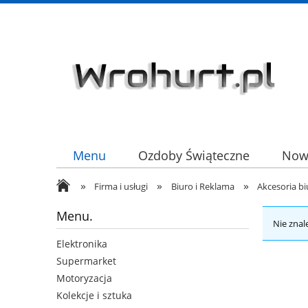
Menu
Ozdoby Świąteczne
Now
»
»
»
HURT
Firma i usługi
Biuro i Reklama
Akcesoria b
Menu.
Nie znal
Elektronika
Supermarket
Motoryzacja
Kolekcje i sztuka