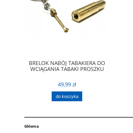
ielony
BRELOK NABÓJ TABAKIERA DO
WAGA JU
arką LED
WCIĄGANIA TABAKI PROSZKU
MINI 
49,99 zł
do koszyka
Główna