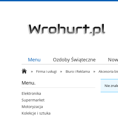
Menu
Ozdoby Świąteczne
Now
»
»
»
HURT
Firma i usługi
Biuro i Reklama
Akcesoria b
Menu.
Nie znal
Elektronika
Supermarket
Motoryzacja
Kolekcje i sztuka