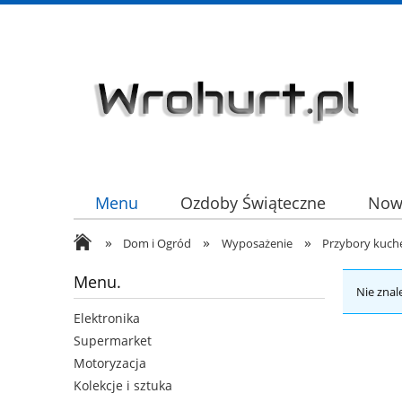
Menu
Ozdoby Świąteczne
Now
»
»
»
HURT
Dom i Ogród
Wyposażenie
Przybory kuch
Menu.
Nie znal
Elektronika
Supermarket
Motoryzacja
Kolekcje i sztuka