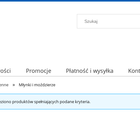
ości
Promocje
Płatność i wysyłka
Kont
»
enne
Młynki i moździerze
eziono produktów spełniających podane kryteria.