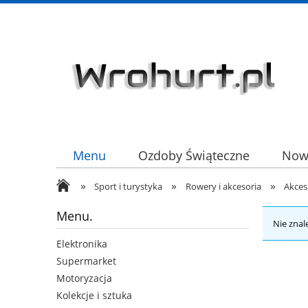
Menu
Ozdoby Świąteczne
Now
»
»
»
HURT
Sport i turystyka
Rowery i akcesoria
Akces
Menu.
Nie znal
Elektronika
Supermarket
Motoryzacja
Kolekcje i sztuka