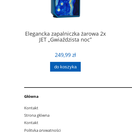
ronauta z
Elegancka zapalniczka żarowa 2x
KŁÓDK
ooth
JET „Gwiaździsta noc”
JARZMO
249,99 zł
do koszyka
Główna
Kontakt
Strona główna
Kontakt
Polityka prywatności