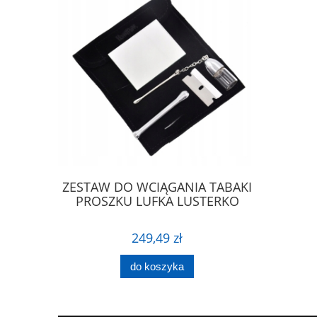
ronauta z
ZESTAW DO WCIĄGANIA TABAKI
Elegancka
ooth
PROSZKU LUFKA LUSTERKO
J
249,49 zł
do koszyka