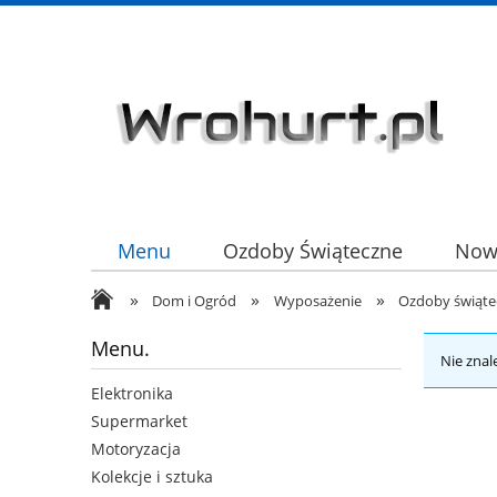
Menu
Ozdoby Świąteczne
Now
»
»
»
HURT
Dom i Ogród
Wyposażenie
Ozdoby świątec
Menu.
Nie znal
Elektronika
Supermarket
Motoryzacja
Kolekcje i sztuka